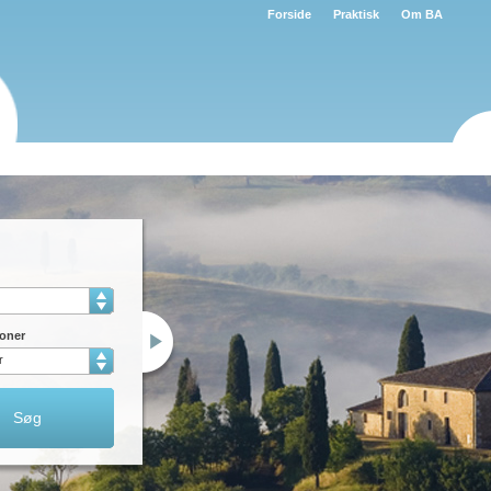
Forside
Praktisk
Om BA
ernet
Pejs
soner
vask
Spa bad
Søg
nnis
Ridning