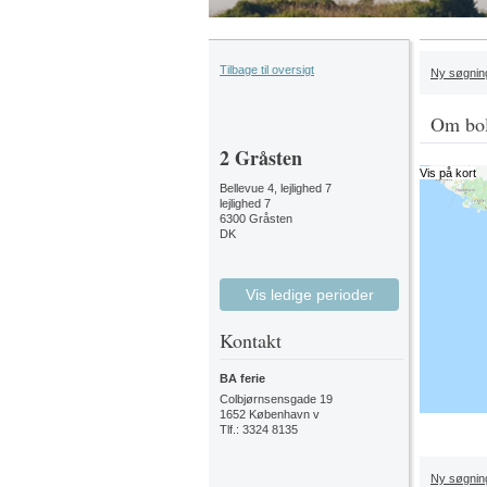
Tilbage til oversigt
Ny søgnin
Om bol
2
Gråsten
Vis på kort
Bellevue 4, lejlighed 7
lejlighed 7
6300 Gråsten
DK
Vis ledige perioder
Kontakt
BA ferie
Colbjørnsensgade 19
1652 København v
Tlf.: 3324 8135
Ny søgnin