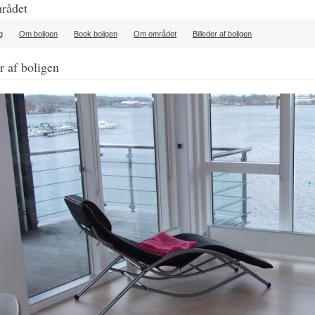
rådet
g
Om boligen
Book boligen
Om området
Billeder af boligen
r af boligen