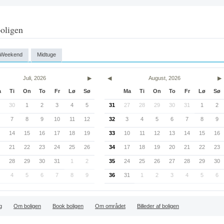
oligen
Weekend
Midtuge
Juli, 2026
▶
◀
August, 2026
▶
a
Ti
On
To
Fr
Lø
Sø
Ma
Ti
On
To
Fr
Lø
Sø
30
1
2
3
4
5
31
27
28
29
30
31
1
2
7
8
9
10
11
12
32
3
4
5
6
7
8
9
14
15
16
17
18
19
33
10
11
12
13
14
15
16
21
22
23
24
25
26
34
17
18
19
20
21
22
23
28
29
30
31
1
2
35
24
25
26
27
28
29
30
4
5
6
7
8
9
36
31
1
2
3
4
5
6
g
Om boligen
Book boligen
Om området
Billeder af boligen