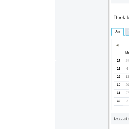
Book b
Uge
◀
M
27
29
28
6
29
13
30
20
31
27
32
3
Ny søgnin