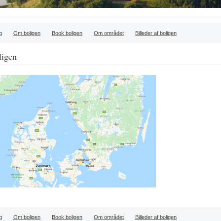
g
Om boligen
Book boligen
Om området
Billeder af boligen
igen
g
Om boligen
Book boligen
Om området
Billeder af boligen